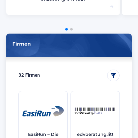
Firmen
32 Firmen
EasiRun – Die
edvberatung.litters