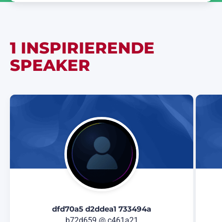
1 INSPIRIERENDE
SPEAKER
dfd70a5 d2ddea1 733494a
b72d659 @ c461a21