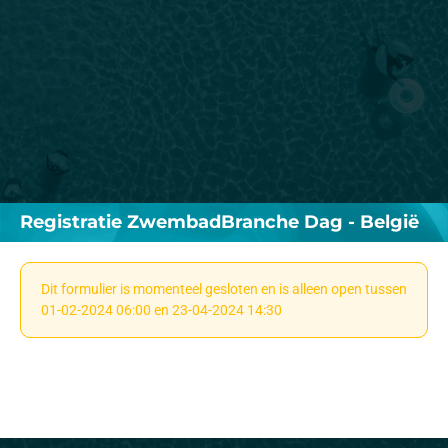
Registratie ZwembadBranche Dag - België
Dit formulier is momenteel gesloten en is alleen open tussen
01-02-2024 06:00 en 23-04-2024 14:30